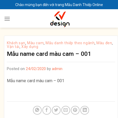
Skip
Chào mừng bạn đến với trang Mẫu Danh Thiếp Online
to
content
Khách sạn
Màu cam
Mẫu danh thiếp theo ngành
Màu đen
,
,
,
,
Vận tải
Xây dựng
,
Mẫu name card màu cam – 001
Posted on
24/02/2020
by
admin
Mẫu name card màu cam – 001